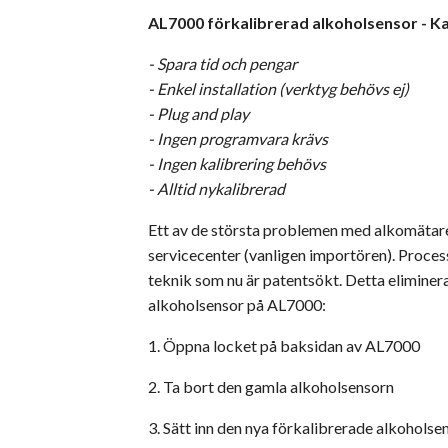
AL7000 förkalibrerad alkoholsensor - Kal
- Spara tid och pengar
- Enkel installation (verktyg behövs ej)
- Plug and play
- Ingen programvara krävs
- Ingen kalibrering behövs
- Alltid nykalibrerad
Ett av de största problemen med alkomätare ä
servicecenter (vanligen importören). Proces
teknik som nu är patentsökt. Detta eliminer
alkoholsensor på AL7000:
1. Öppna locket på baksidan av AL7000
2. Ta bort den gamla alkoholsensorn
3. Sätt inn den nya förkalibrerade alkoholsen