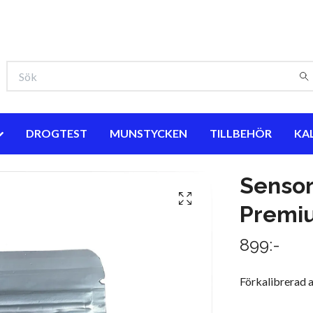
DROGTEST
MUNSTYCKEN
TILLBEHÖR
KA
Sensor
Premi
899:-
Förkalibrerad 