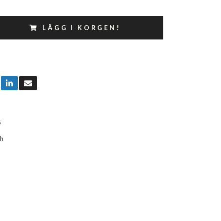
LÄGG I KORGEN!
5
ch