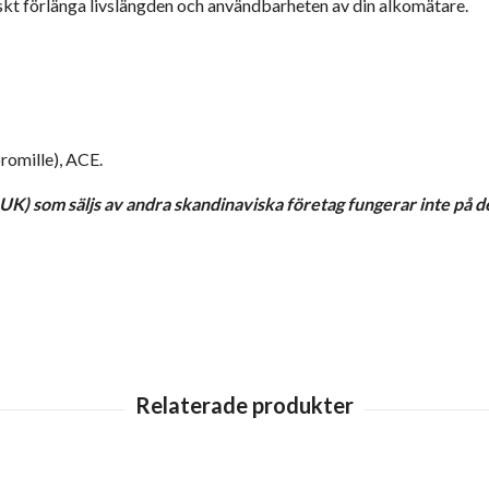
skt förlänga livslängden och användbarheten av din alkomätare.
omille), ACE.
K) som säljs av andra skandinaviska företag fungerar inte på 