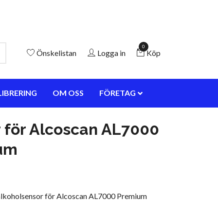
0
Önskelistan
Logga in
Köp
LIBRERING
OM OSS
FÖRETAG
 för Alcoscan AL7000
um
alkoholsensor för Alcoscan AL7000 Premium