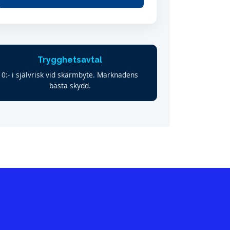
Trygghetsavtal
0:- i självrisk vid skärmbyte. Marknadens
bästa skydd.