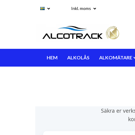
Inkl. moms
HEM
ALKOLÅS
ALKOMÄTARE
Säkra er verk
ko