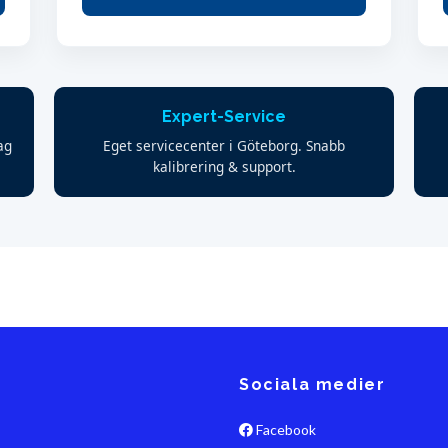
Expert-Service
ag
Eget servicecenter i Göteborg. Snabb
kalibrering & support.
Sociala medier
Facebook