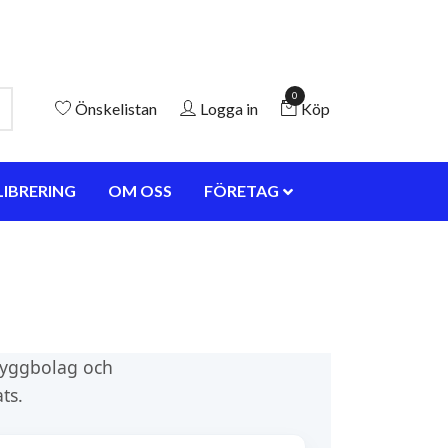
0
Önskelistan
Logga in
Köp
LIBRERING
OM OSS
FÖRETAG
 byggbolag och
ts.