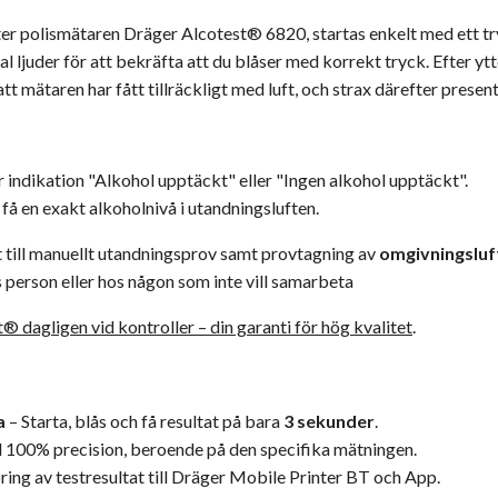
r polismätaren Dräger Alcotest® 6820, startas enkelt med ett try
l ljuder för att bekräfta att du blåser med korrekt tryck. Efter ytte
tt mätaren har fått tillräckligt med luft, och strax därefter presen
ör indikation "Alkohol upptäckt" eller "Ingen alkohol upptäckt".
 få en exakt alkoholnivå i utandningsluften.
till manuellt utandningsprov samt provtagning av
omgivningsluf
person eller hos någon som inte vill samarbeta
 dagligen vid kontroller – din garanti för hög kvalitet
.
a
– Starta, blås och få resultat på bara
3 sekunder
.
ill 100% precision, beroende på den specifika mätningen.
ring av testresultat till Dräger Mobile Printer BT och App.