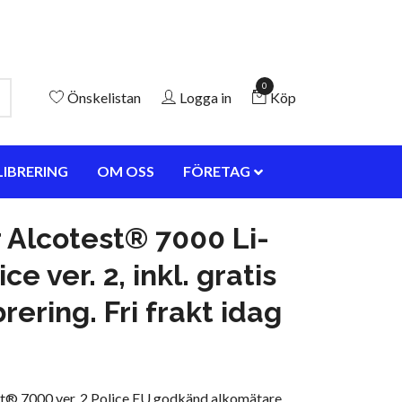
0
Önskelistan
Logga in
Köp
LIBRERING
OM OSS
FÖRETAG
 Alcotest® 7000 Li-
ice ver. 2, inkl. gratis
rering. Fri frakt idag
t® 7000 ver. 2 Police EU godkänd alkomätare.