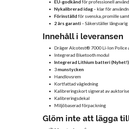
EU-godkänd
för professionell använd
Nykalibrerad idag
– klar för användn
Förinställd
för svenska, promille sam
2 års garanti
– Säkerställer långvarig 
Innehåll i leveransen
Dräger Alcotest® 7000 Li-Ion Police 
Integrerad Bluetooth modul
Integrerad Lithium batteri (Nyhet!)
3
munstycken
Handlovsrem
Kortfattad vägledning
Kalibreringskort signerat av auktoris
Kalibreringsdekal
Miljöbaserad förpackning
Glöm inte att lägga til