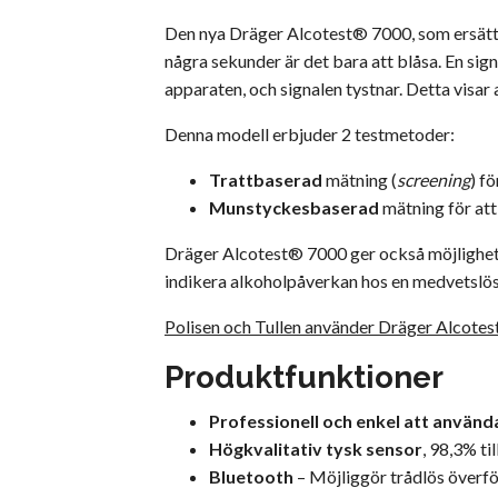
Den nya Dräger Alcotest® 7000, som ersätte
några sekunder är det bara att blåsa. En signa
apparaten, och signalen tystnar. Detta visar a
Denna modell erbjuder 2 testmetoder:
Trattbaserad
mätning (
screening
) f
Munstyckesbaserad
mätning för att
Dräger Alcotest® 7000 ger också möjlighet 
indikera alkoholpåverkan hos en medvetslös 
Polisen och Tullen använder Dräger Alcotest®
Produktfunktioner
Professionell och enkel att använd
Högkvalitativ tysk sensor
, 98,3% t
Bluetooth
– Möjliggör trådlös överfö