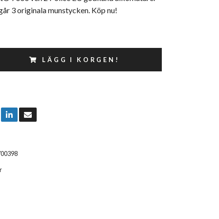
går 3 originala munstycken. Köp nu!
LÄGG I KORGEN!
700398
r