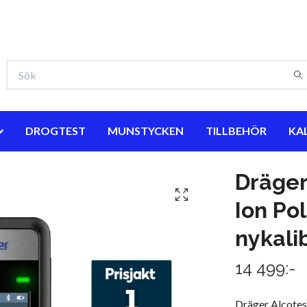
DROGTEST
MUNSTYCKEN
TILLBEHÖR
KA
Dräger
Ion Pol
nykalib
14 499:-
Dräger Alcotes