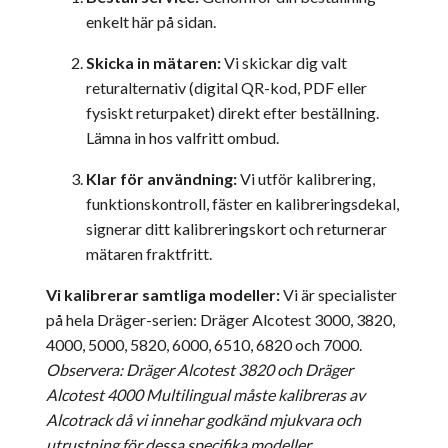
enkelt här på sidan.
Skicka in mätaren:
Vi skickar dig valt
returalternativ (digital QR-kod, PDF eller
fysiskt returpaket) direkt efter beställning.
Lämna in hos valfritt ombud.
Klar för användning:
Vi utför kalibrering,
funktionskontroll, fäster en kalibreringsdekal,
signerar ditt kalibreringskort och returnerar
mätaren fraktfritt.
Vi kalibrerar samtliga modeller:
Vi är specialister
på hela Dräger-serien: Dräger Alcotest 3000, 3820,
4000, 5000, 5820, 6000, 6510, 6820 och 7000.
Observera: Dräger Alcotest 3820 och Dräger
Alcotest 4000 Multilingual måste kalibreras av
Alcotrack då vi innehar godkänd mjukvara och
utrustning för dessa specifika modeller.