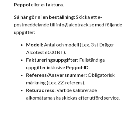
Peppol
eller
e-faktura
.
Så här gör ni en beställning:
Skicka ett e-
postmeddelande till
info@alcotrack.se
med följande
uppgifter:
Modell:
Antal och modell (t.ex. 3 st Dräger
Alcotest 6000 BT).
Faktureringsuppgifter:
Fullständiga
uppgifter inklusive
Peppol-ID
.
Referens/Ansvarsnummer:
Obligatorisk
märkning (t.ex. ZZ-referens).
Returadress:
Vart de kalibrerade
alkomätarna ska skickas efter utförd service.