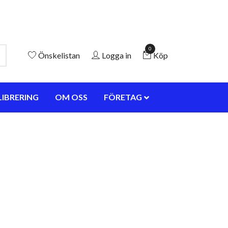
0
Önskelistan
Logga in
Köp
LIBRERING
OM OSS
FÖRETAG