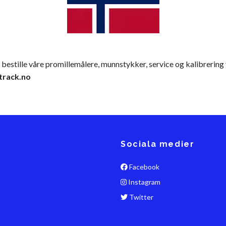
estille våre promillemålere, munnstykker, service og kalibrering 
track.no
Sociala medier
Facebook
Instagram
Twitter