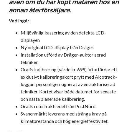
även om du har köpt mätaren hos en
annan återförsäljare.
Vad ingår:
Miljövänlig kassering av den defekta LCD-
displayen
Ny original LCD-display från Dräger.
Installation utförd av Dräger-auktoriserad
tekniker.
Gratis
kalibrering
(värde kr. 699). Vi utfärdar ett
exklusivt kalibreringskort prytt med Alcotrack-
loggan, personligen signerat av en auktoriserad
tekniker. Kortet visar både datumet för senaste
och nästa planerade kalibrering.
Gratis returfraktsedel från PostNord.
Svanenmärkt leverans med stränga krav på
klimatprestanda och hög energieffektivitet.