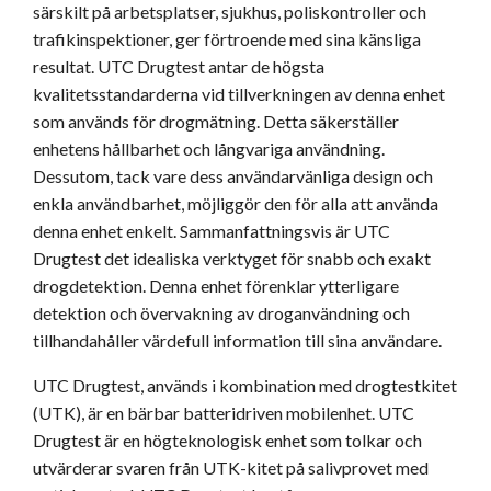
särskilt på arbetsplatser, sjukhus, poliskontroller och
trafikinspektioner, ger förtroende med sina känsliga
resultat. UTC Drugtest antar de högsta
kvalitetsstandarderna vid tillverkningen av denna enhet
som används för drogmätning. Detta säkerställer
enhetens hållbarhet och långvariga användning.
Dessutom, tack vare dess användarvänliga design och
enkla användbarhet, möjliggör den för alla att använda
denna enhet enkelt. Sammanfattningsvis är UTC
Drugtest det idealiska verktyget för snabb och exakt
drogdetektion. Denna enhet förenklar ytterligare
detektion och övervakning av droganvändning och
tillhandahåller värdefull information till sina användare.
UTC Drugtest, används i kombination med drogtestkitet
(UTK), är en bärbar batteridriven mobilenhet. UTC
Drugtest är en högteknologisk enhet som tolkar och
utvärderar svaren från UTK-kitet på salivprovet med