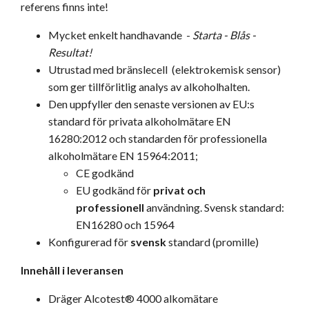
referens finns inte!
Mycket enkelt handhavande -
Starta - Blås -
Resultat!
Utrustad med bränslecell (elektrokemisk sensor)
som ger tillförlitlig analys av alkoholhalten.
Den uppfyller den senaste versionen av EU:s
standard för privata alkoholmätare EN
16280:2012 och standarden för professionella
alkoholmätare EN 15964:2011;
CE godkänd
EU godkänd för
privat och
professionell
användning. Svensk standard:
EN16280
och 15964
Konfigurerad för
svensk
standard (promille)
Innehåll i leveransen
Dräger Alcotest® 4000 alkomätare