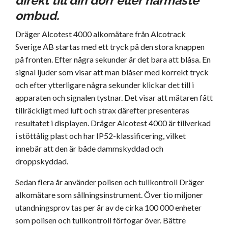
direkt till din dörr eller närmaste
ombud.
Dräger Alcotest 4000 alkomätare från Alcotrack
Sverige AB startas med ett tryck på den stora knappen
på fronten. Efter några sekunder är det bara att blåsa. En
signal ljuder som visar att man blåser med korrekt tryck
och efter ytterligare några sekunder klickar det till i
apparaten och signalen tystnar. Det visar att mätaren fått
tillräckligt med luft och strax därefter presenteras
resultatet i displayen. Dräger Alcotest 4000 är tillverkad
i stöttålig plast och har IP52-klassificering, vilket
innebär att den är både dammskyddad och
droppskyddad.
Sedan flera år använder polisen och tullkontroll Dräger
alkomätare som sållningsinstrument. Över tio miljoner
utandningsprov tas per år av de cirka 100 000 enheter
som polisen och tullkontroll förfogar över. Bättre