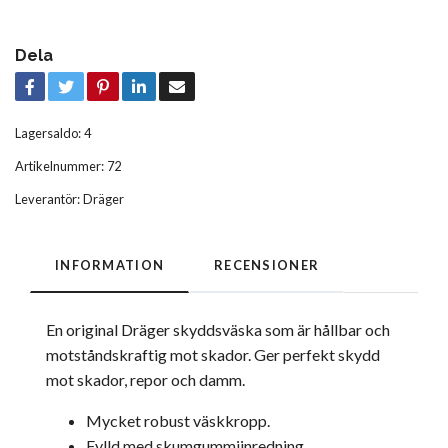
Dela
Lagersaldo:
4
Artikelnummer:
72
Leverantör:
Dräger
INFORMATION
RECENSIONER
En original Dräger skyddsväska som är hållbar och
motståndskraftig mot skador. Ger perfekt skydd
mot skador, repor och damm.
Mycket robust väskkropp.
Fylld med skumgummiinredning