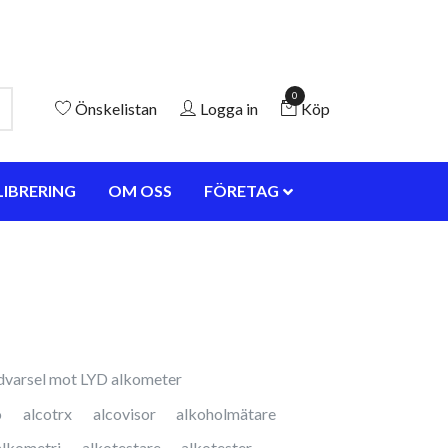
0
Önskelistan
Logga in
Köp
LIBRERING
OM OSS
FÖRETAG
dvarsel mot LYD alkometer
o
alcotrx
alcovisor
alkoholmätare
alkometri
alkotestare
alkotester