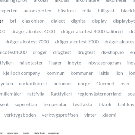
experten
autoexperten
bästitest
bilia
billigast
blackf
er
brl
clas ohlson
dialect
dignita
display
displayby
000
dräger alcotest 4000
dräger alcotest 4000 kalibreri
dr
dräger alcotest 7000
dräger alcotest 7000
dräger alcotes
alcotest4000
droger
drogtest
drugtest
ds-shop.no
en
fylleri
hälsotester
i lager
inbyte
inbytesprogram
ino
kjell och company
kommun
kommuner
laitis
lion
lö
tycken
narkotikatest
netonnet
norge
Onemed
oslo
millemåler
rattfylla
Rattfylleri
regionvästernorrland
sc
sent
superettan
temperatur
testfakta
tiktok
trafikny
verktygsboden
verktygsproffsen
vinter
xiaomi