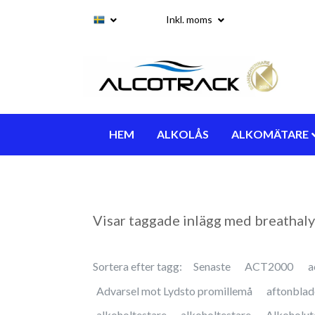
Inkl. moms
HEM
ALKOLÅS
ALKOMÄTARE
Visar taggade inlägg med breathaly
Sortera efter tagg:
Senaste
ACT2000
a
Advarsel mot Lydsto promillemå
aftonblad
alkoholtestare
alkoholtestare
Alkoholut