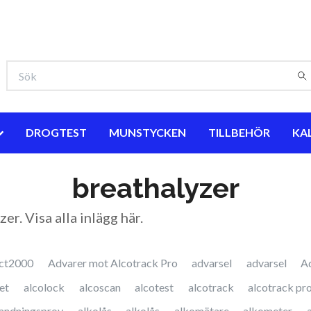
DROGTEST
MUNSTYCKEN
TILLBEHÖR
KA
breathalyzer
zer. Visa
alla inlägg här
.
ct2000
Advarer mot Alcotrack Pro
advarsel
advarsel
A
et
alcolock
alcoscan
alcotest
alcotrack
alcotrack pr
andningsprov
alkolås
alkolås
alkomätare
alkometer