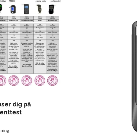
åser dig på
enttest
ning