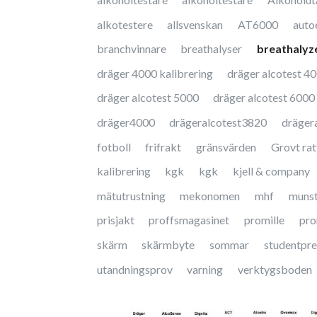
alkotestere
allsvenskan
AT6000
auto
branchvinnare
breathalyser
breathalyz
dräger 4000 kalibrering
dräger alcotest 4
dräger alcotest 5000
dräger alcotest 6000
dräger4000
drägeralcotest3820
dräger
fotboll
frifrakt
gränsvärden
Grovt ratt
kalibrering
kgk
kgk
kjell & company
mätutrustning
mekonomen
mhf
muns
prisjakt
proffsmagasinet
promille
pro
skärm
skärmbyte
sommar
studentpre
utandningsprov
varning
verktygsboden