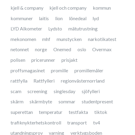
kjell & company
kjell och company
kommun
kommuner
laitis
lion
lönedeal
lyd
LYD Alkometer
Lydsto
mätutrustning
mekonomen
mhf
munstycken
narkotikatest
netonnet
norge
Onemed
oslo
Overmax
polisen
pricerunner
prisjakt
proffsmagasinet
promille
promillemåler
rattfylla
Rattfylleri
regionvästernorrland
scam
screening
singlesday
sjöfylleri
skärm
skärmbyte
sommar
studentpresent
superettan
temperatur
testfakta
tiktok
trafiknykterhetskontroll
transport
tv4
utandningsprov
varning
verktygsboden