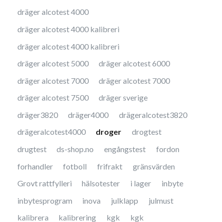
dräger alcotest 4000
dräger alcotest 4000 kalibreri
dräger alcotest 4000 kalibreri
dräger alcotest 5000
dräger alcotest 6000
dräger alcotest 7000
dräger alcotest 7000
dräger alcotest 7500
dräger sverige
dräger3820
dräger4000
drägeralcotest3820
drägeralcotest4000
droger
drogtest
drugtest
ds-shop.no
engångstest
fordon
forhandler
fotboll
frifrakt
gränsvärden
Grovt rattfylleri
hälsotester
i lager
inbyte
inbytesprogram
inova
julklapp
julmust
kalibrera
kalibrering
kgk
kgk