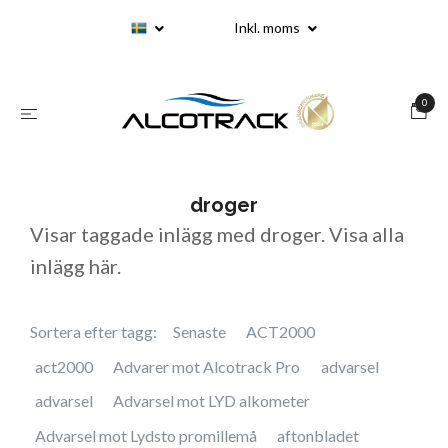
Inkl. moms
0
droger
Visar taggade inlägg med droger. Visa
alla
inlägg här
.
Sortera efter tagg:
Senaste
ACT2000
act2000
Advarer mot Alcotrack Pro
advarsel
advarsel
Advarsel mot LYD alkometer
Advarsel mot Lydsto promillemå
aftonbladet