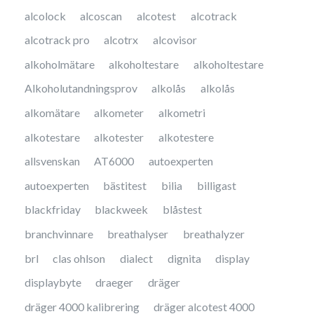
alcolock
alcoscan
alcotest
alcotrack
alcotrack pro
alcotrx
alcovisor
alkoholmätare
alkoholtestare
alkoholtestare
Alkoholutandningsprov
alkolås
alkolås
alkomätare
alkometer
alkometri
alkotestare
alkotester
alkotestere
allsvenskan
AT6000
autoexperten
autoexperten
bästitest
bilia
billigast
blackfriday
blackweek
blåstest
branchvinnare
breathalyser
breathalyzer
brl
clas ohlson
dialect
dignita
display
displaybyte
draeger
dräger
dräger 4000 kalibrering
dräger alcotest 4000