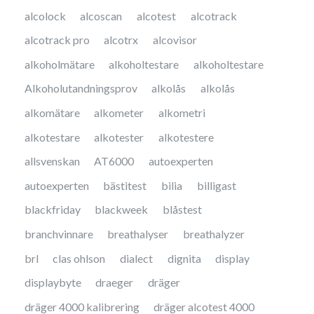
alcolock
alcoscan
alcotest
alcotrack
alcotrack pro
alcotrx
alcovisor
alkoholmätare
alkoholtestare
alkoholtestare
Alkoholutandningsprov
alkolås
alkolås
alkomätare
alkometer
alkometri
alkotestare
alkotester
alkotestere
allsvenskan
AT6000
autoexperten
autoexperten
bästitest
bilia
billigast
blackfriday
blackweek
blåstest
branchvinnare
breathalyser
breathalyzer
brl
clas ohlson
dialect
dignita
display
displaybyte
draeger
dräger
dräger 4000 kalibrering
dräger alcotest 4000