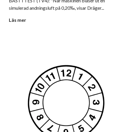
BÄST I TEST (TV4): "När maskinen blåser ut en
simulerad andningsluft på 0,20‰, visar Dräger...
Läs mer