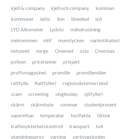
kjell & company
kjell och company
kommun
kommuner
laitis
lion
lönedeal
lyd
LYD Alkometer
Lydsto
mätutrustning
mekonomen
mhf
munstycken
narkotikatest
netonnet
norge
Onemed
oslo
Overmax
polisen
pricerunner
prisjakt
proffsmagasinet
promille
promillemåler
rattfylla
Rattfylleri
regionvästernorrland
scam
screening
singlesday
sjöfylleri
skärm
skärmbyte
sommar
studentpresent
superettan
temperatur
testfakta
tiktok
trafiknykterhetskontroll
transport
tv4
utandningsprov
varning
verktygsboden