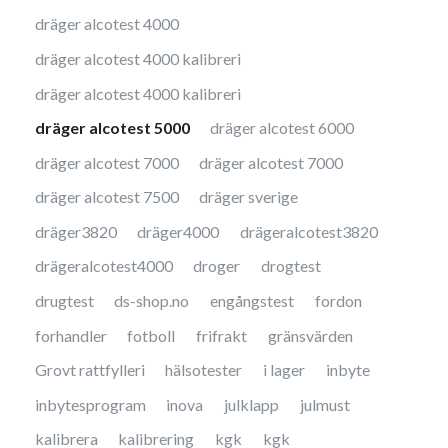
dräger alcotest 4000
dräger alcotest 4000 kalibreri
dräger alcotest 4000 kalibreri
dräger alcotest 5000
dräger alcotest 6000
dräger alcotest 7000
dräger alcotest 7000
dräger alcotest 7500
dräger sverige
dräger3820
dräger4000
drägeralcotest3820
drägeralcotest4000
droger
drogtest
drugtest
ds-shop.no
engångstest
fordon
forhandler
fotboll
frifrakt
gränsvärden
Grovt rattfylleri
hälsotester
i lager
inbyte
inbytesprogram
inova
julklapp
julmust
kalibrera
kalibrering
kgk
kgk