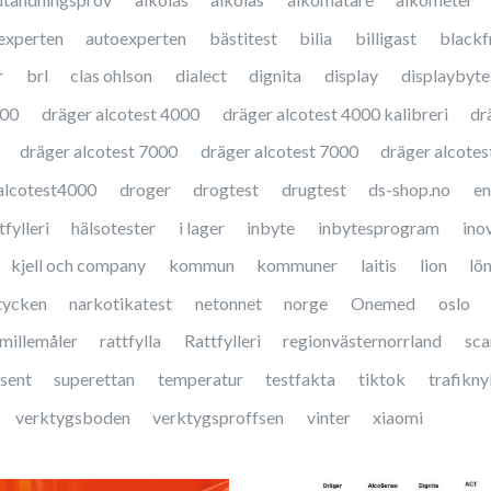
experten
autoexperten
bästitest
bilia
billigast
blackf
r
brl
clas ohlson
dialect
dignita
display
displaybyte
000
dräger alcotest 4000
dräger alcotest 4000 kalibreri
dr
dräger alcotest 7000
dräger alcotest 7000
dräger alcotes
alcotest4000
droger
drogtest
drugtest
ds-shop.no
en
fylleri
hälsotester
i lager
inbyte
inbytesprogram
ino
kjell och company
kommun
kommuner
laitis
lion
lö
tycken
narkotikatest
netonnet
norge
Onemed
oslo
millemåler
rattfylla
Rattfylleri
regionvästernorrland
sc
sent
superettan
temperatur
testfakta
tiktok
trafikny
verktygsboden
verktygsproffsen
vinter
xiaomi