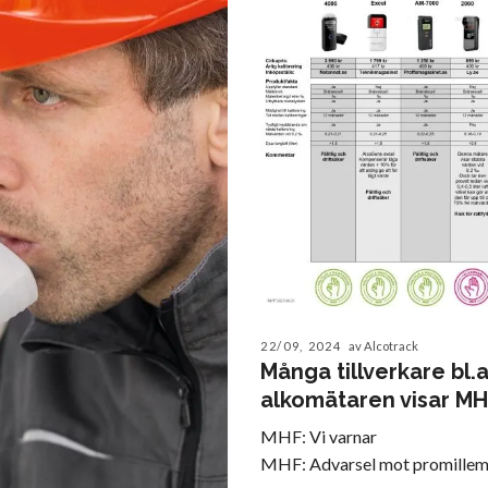
22/09, 2024
av Alcotrack
Många tillverkare bl.a
alkomätaren visar M
MHF: Vi varnar
MHF: Advarsel mot promille