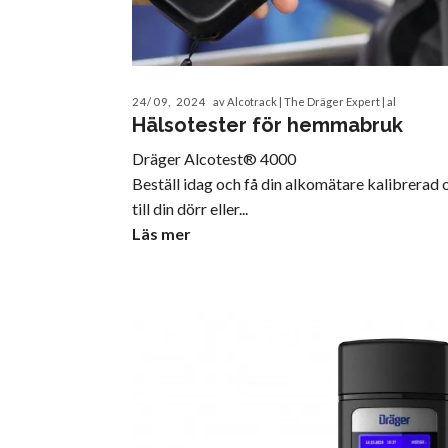
24/09, 2024
av Alcotrack | The Dräger Expert | al
Hälsotester för hemmabruk
Dräger Alcotest® 4000
Beställ idag och få din alkomätare kalibrerad o
till din dörr eller...
Läs mer