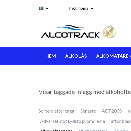
Inkl. moms
HEM
ALKOLÅS
ALKOMÄTARE
Visar taggade inlägg med alkoholte
Sortera efter tagg:
Senaste
ACT2000
a
Advarsel mot Lydsto promillemå
aftonblad
alkoholtestare
alkoholtestare
Alkohol