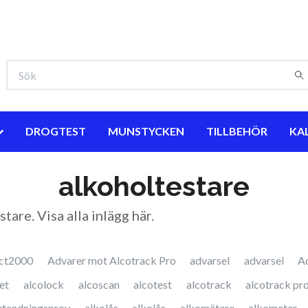
DROGTEST
MUNSTYCKEN
TILLBEHÖR
KA
alkoholtestare
stare. Visa
alla inlägg här
.
ct2000
Advarer mot Alcotrack Pro
advarsel
advarsel
A
et
alcolock
alcoscan
alcotest
alcotrack
alcotrack pr
utandningsprov
alkolås
alkolås
alkomätare
alkometer