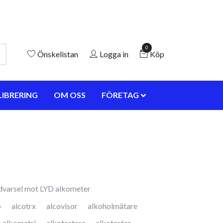
0
Önskelistan
Logga in
Köp
LIBRERING
OM OSS
FÖRETAG
dvarsel mot LYD alkometer
o
alcotrx
alcovisor
alkoholmätare
alkometri
alkotestare
alkotester