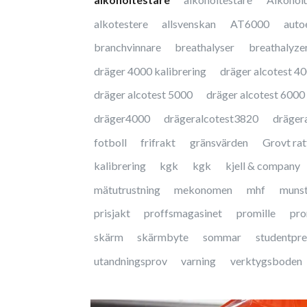
alkotestere
allsvenskan
AT6000
auto
branchvinnare
breathalyser
breathalyze
dräger 4000 kalibrering
dräger alcotest 4
dräger alcotest 5000
dräger alcotest 6000
dräger4000
drägeralcotest3820
dräger
fotboll
frifrakt
gränsvärden
Grovt ratt
kalibrering
kgk
kgk
kjell & company
mätutrustning
mekonomen
mhf
muns
prisjakt
proffsmagasinet
promille
pro
skärm
skärmbyte
sommar
studentpre
utandningsprov
varning
verktygsboden