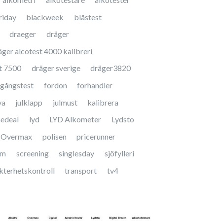
riday
blackweek
blåstest
draeger
dräger
äger alcotest 4000 kalibreri
t 7500
dräger sverige
dräger3820
gångstest
fordon
forhandler
va
julklapp
julmust
kalibrera
nedeal
lyd
LYD Alkometer
Lydsto
Overmax
polisen
pricerunner
am
screening
singlesday
sjöfylleri
kterhetskontroll
transport
tv4