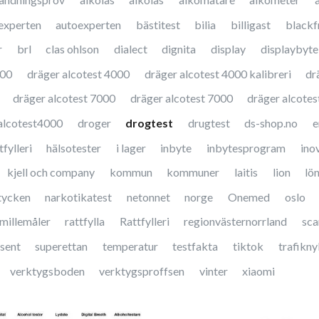
experten
autoexperten
bästitest
bilia
billigast
blackf
r
brl
clas ohlson
dialect
dignita
display
displaybyte
000
dräger alcotest 4000
dräger alcotest 4000 kalibreri
dr
dräger alcotest 7000
dräger alcotest 7000
dräger alcotes
alcotest4000
droger
drogtest
drugtest
ds-shop.no
e
fylleri
hälsotester
i lager
inbyte
inbytesprogram
ino
kjell och company
kommun
kommuner
laitis
lion
lö
tycken
narkotikatest
netonnet
norge
Onemed
oslo
millemåler
rattfylla
Rattfylleri
regionvästernorrland
sc
sent
superettan
temperatur
testfakta
tiktok
trafikny
verktygsboden
verktygsproffsen
vinter
xiaomi