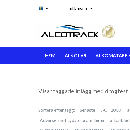
Inkl. moms
HEM
ALKOLÅS
ALKOMÄTARE
Visar taggade inlägg med drogtest.
Sortera efter tagg:
Senaste
ACT2000
a
Advarsel mot Lydsto promillemå
aftonblad
alkoholtestare
alkoholtestare
Alkoholut