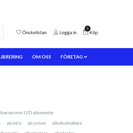
0
Önskelistan
Logga in
Köp
LIBRERING
OM OSS
FÖRETAG
dvarsel mot LYD alkometer
o
alcotrx
alcovisor
alkoholmätare
alkometri
alkotestare
alkotester