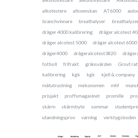
alkotestere
allsvenskan
AT6000
auto
branchvinnare
breathalyser
breathalyze
dräger 4000 kalibrering
dräger alcotest 4
dräger alcotest 5000
dräger alcotest 6000
dräger4000
drägeralcotest3820
dräger
fotboll
frifrakt
gränsvärden
Grovt ratt
kalibrering
kgk
kgk
kjell & company
mätutrustning
mekonomen
mhf
muns
prisjakt
proffsmagasinet
promille
pro
skärm
skärmbyte
sommar
studentpre
utandningsprov
varning
verktygsboden