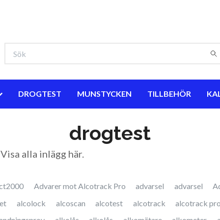
DROGTEST
MUNSTYCKEN
TILLBEHÖR
KA
drogtest
 Visa
alla inlägg här
.
ct2000
Advarer mot Alcotrack Pro
advarsel
advarsel
A
et
alcolock
alcoscan
alcotest
alcotrack
alcotrack pr
andningsprov
alkolås
alkolås
alkomätare
alkometer