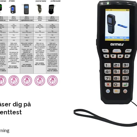
åser dig på
enttest
ning