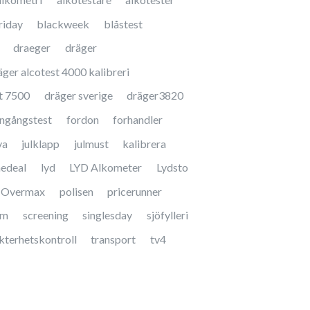
riday
blackweek
blåstest
draeger
dräger
äger alcotest 4000 kalibreri
t 7500
dräger sverige
dräger3820
ngångstest
fordon
forhandler
va
julklapp
julmust
kalibrera
nedeal
lyd
LYD Alkometer
Lydsto
Overmax
polisen
pricerunner
am
screening
singlesday
sjöfylleri
kterhetskontroll
transport
tv4