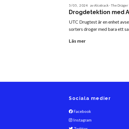
5/05, 2024
av Alcotrack - The Dräger
Drogdetektion med A
UTC Drugtest är en enhet avse
sorters droger med bara ett sal
Läs mer
Sociala medier
Facebook
Instagram
Twitter